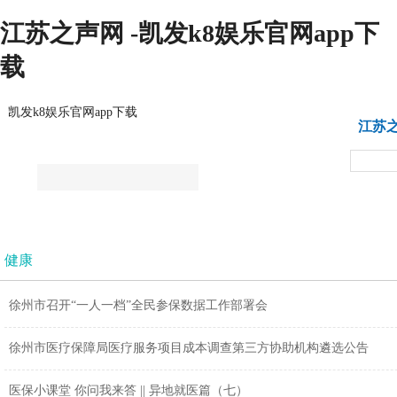
江苏之声网 -凯发k8娱乐官网app下
载
凯发k8娱乐官网app下载
江苏
要闻
银保动态
凯发k8娱乐官网app下载
法治
健康
徐州市召开“一人一档”全民参保数据工作部署会
徐州市医疗保障局医疗服务项目成本调查第三方协助机构遴选公告
医保小课堂 你问我来答 || 异地就医篇（七）