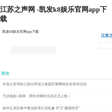
江苏之声网 -凯发k8娱乐官网app下
载
凯发k8娱乐官网app下载
江苏
要闻
银保动态
凯发k8娱乐官网app下载
法治
要闻
丰县公安局欢口派出所深入校园开展网络安全宣传活动
万达电影×原神，周年庆限时活动正式上线！
徐州云龙区集中整治医美行业乱象 护卫“颜值经济”