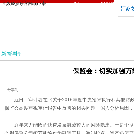
凯发k8娱乐官网app下载
要闻
银保动态
凯发k8娱乐官网app下载
江苏
苏湃文化
法治
新闻详情
保监会：切实加强万能
分享到：
近日，审计署在《关于2016年度中央预算执行和其他财
保监会高度重视审计报告中反映的相关问题，深入分析原因，
近年来万能险的快速发展潜藏较大的风险隐患。一是个别
个别保险公司把万能险作为融资工具，激进投资，资产负债严