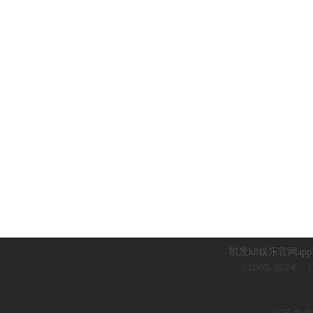
凯发k8娱乐官网ap
©2005-2024
江