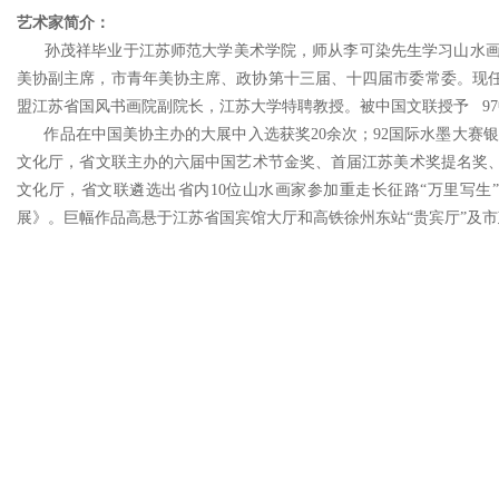
艺术家简介：
孙茂祥毕业于江苏师范大学美术学院，师从李可染先生学习山水画
美协副主席，市青年美协主席、政协第十三届、十四届市委常委。现
盟江苏省国风书画院副院长，江苏大学特聘教授。被中国文联授予 9
作品在中国美协主办的大展中入选获奖20余次；92国际水墨大赛银奖
文化厅，省文联主办的六届中国艺术节金奖、首届江苏美术奖提名奖、曾
文化厅，省文联遴选出省内10位山水画家参加重走长征路“万里写生
展》。巨幅作品高悬于江苏省国宾馆大厅和高铁徐州东站“贵宾厅”及市