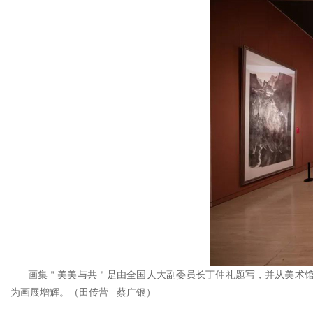
画集＂美美与共＂是由全国人大副委员长丁仲礼题写，并从美术馆
为画展增辉。（田传营 蔡广银）