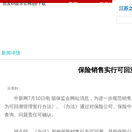
凯发k8娱乐官网app下载
要闻
银保动态
凯发k8娱乐官网app下载
江苏
苏湃文化
法治
新闻详情
保险销售实行可回溯
分享到：
中新网7月10日电 据保监会网站消息，为进一步规范
为可回溯管理暂行办法》。《办法》通过对保险公司、保险中
查询、问题责任可确认。
据介绍，《办法》所称保险销售行为可回溯，是指保险公