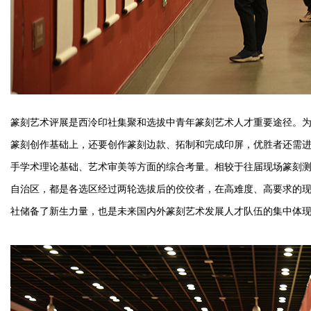
篆刻艺术评展是西泠印社集聚和选拔中青年篆刻艺术人才重要途径。
篆刻创作基础上，还要创作篆刻边款、拓制和完成印屏，优胜者还需
手学术理论基础、艺术审美等方面的综合考量。相较于往届现场篆刻测
自治区，都是各选区经过两轮选拔后的佼佼者，在高难度、高要求的
社储备了新生力量，也是未来国内外篆刻艺术发展人才队伍的集中体现