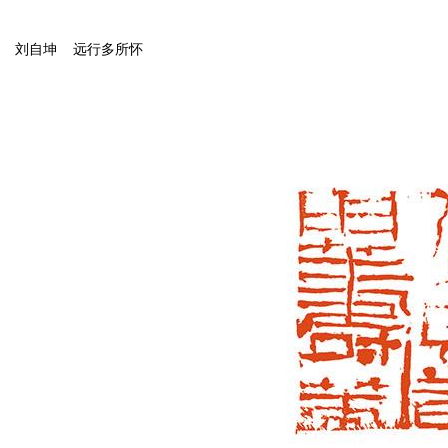
刘自坤 远行多所怀