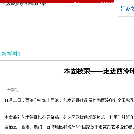
凯发k8娱乐官网app下载
要闻
银保动态
凯发k8娱乐官网app下载
江苏
法治
新闻详情
本固枝荣——走进西泠印
分享到：
11月11日，西泠印社第十届篆刻艺术评展作品展作为西泠印社辛丑秋
本次篆刻艺术评展以公开征稿、分选区选拔的组织模式，利用印社近年
自治区，香港、澳门、台湾地区和海外8个国家数千名篆刻艺术爱好者