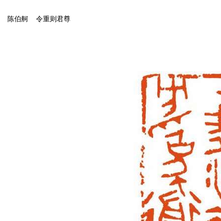
陈伯舸 令重则君尊