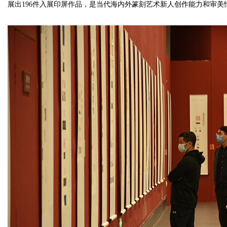
展出196件入展印屏作品，是当代海内外篆刻艺术新人创作能力和审美