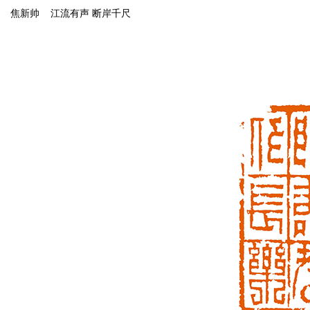
焦新帅 江流有声 断岸千尺