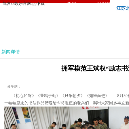
凯发k8娱乐官网app下载
要闻
银保动态
凯发k8娱乐官网app下载
江苏
法治
新闻详情
拥军模范王斌权“励志书法
分享到：
《初心如磐》《业精于勤》《只争朝夕》《知难而进》……8月30日，
一幅幅励志的书法作品赠送给即将退伍的老兵们，嘱咐大家回乡再立