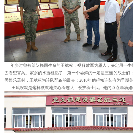
年少时曾被部队挽回生命的王斌权，视解放军为恩人，决定用一生报答
去看望官兵。家乡的水蜜桃熟了，第一个尝鲜的一定是三连的战士们
类娱乐器材，王斌权为连队配备的最齐；2010年他得知连队有为早
王斌权就是这样默默地关心着连队，爱护着士兵。他的点点滴滴如