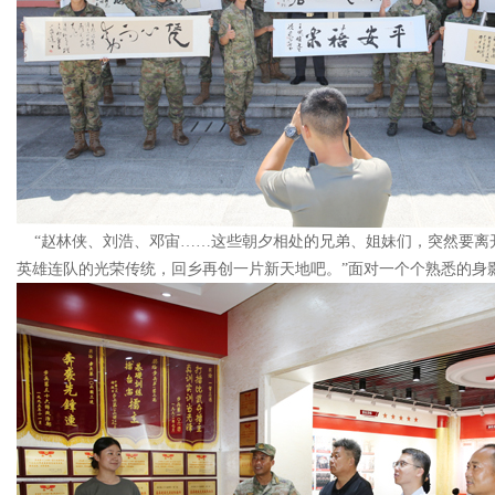
“赵林侠、刘浩、邓宙……这些朝夕相处的兄弟、姐妹们，突然要离
英雄连队的光荣传统，回乡再创一片新天地吧。”面对一个个熟悉的身