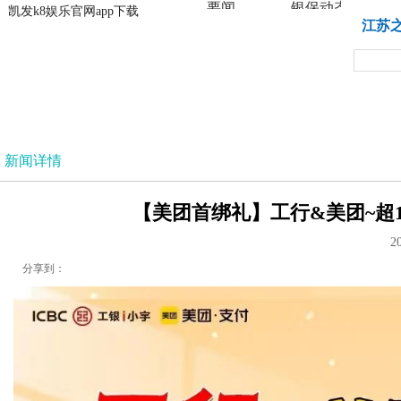
要闻
银保动态
凯发k8娱乐官网app下载
凯发k8娱乐官网app下载
江苏
法治
新闻详情
【美团首绑礼】工行&美团~超1
2
分享到：