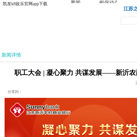
要闻
银保动态
凯发k8娱乐官网app下载
凯发k8娱乐官网app下载
江苏
法治
新闻详情
职工大会 | 凝心聚力 共谋发展——新沂
分享到：