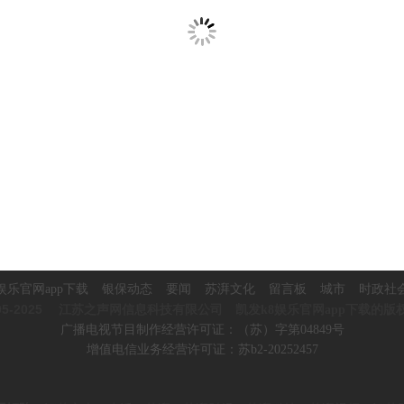
娱乐官网app下载
银保动态
要闻
苏湃文化
留言板
城市
时政社
5-2025
江苏之声网信息科技有限公司 凯发k8娱乐官网app下载的版
广播电视节目制作经营许可证：（苏）字第04849号
增值电信业务经营许可证：苏b2-20252457