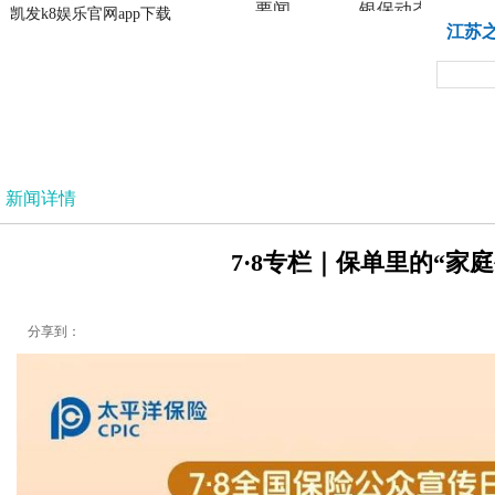
要闻
银保动态
凯发k8娱乐官网app下载
凯发k8娱乐官网app下载
江苏
法治
新闻详情
7·8专栏｜保单里的“家庭
分享到：