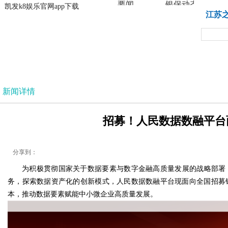
要闻
银保动态
凯发k8娱乐官网app下载
凯发k8娱乐官网app下载
江苏
法治
新闻详情
招募！人民数据数融平台面
分享到：
为积极贯彻国家关于数据要素与数字金融高质量发展的战略部署
务，探索数据资产化的创新模式，人民数据数融平台现面向全国招募
本，推动数据要素赋能中小微企业高质量发展。