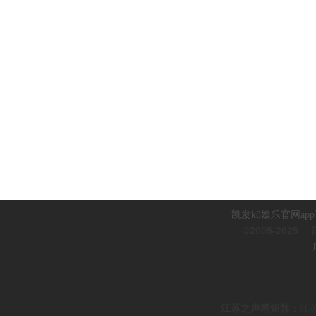
凯发k8娱乐官网ap
©2005-2025
江
江
苏之声网矩阵
：
江