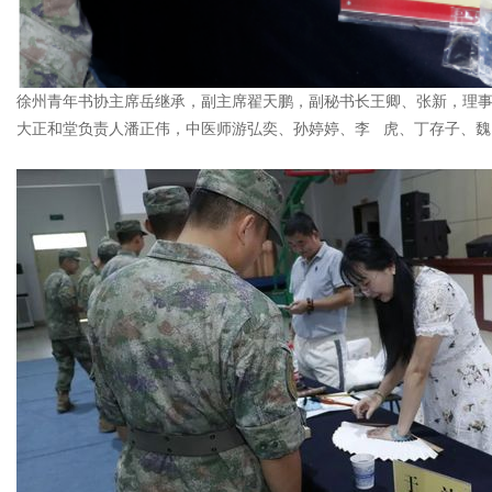
徐州青年书协主席岳继承，副主席翟天鹏，副秘书长王卿、张新，理
大正和堂负责人潘正伟，中医师游弘奕、孙婷婷、李 虎、丁存子、魏