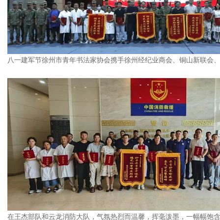
八一建军节徐州市青年书法家协会携手徐州经纪业商会、铜山新联会
在王杰部队和云龙消防大队，气氛热烈而温馨，挥毫泼墨，一幅幅饱