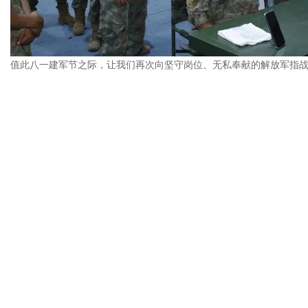
值此八一建军节之际，让我们再次向坚守岗位、无私奉献的解放军指