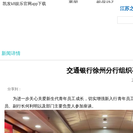
要闻
银保动态
凯发k8娱乐官网app下载
凯发k8娱乐官网app下载
江苏
法治
新闻详情
交通银行徐州分行组织召
分享到：
为进一步关心关爱新生代青年员工成长，切实增强新入行青年员工
员、副行长何利明以及部门主要负责人参加座谈。