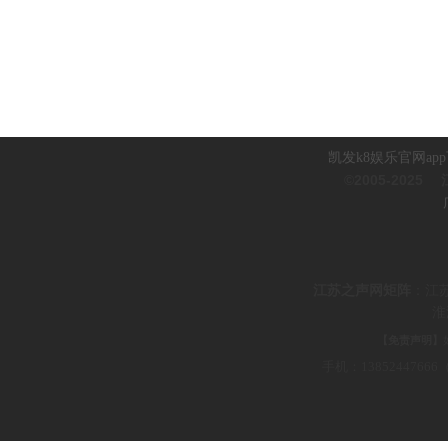
凯发k8娱乐官网ap
©2005-2025
江
江
苏之声网矩阵
：
江
淮
【免责声明】
手机：1385244766