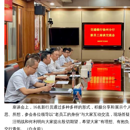
座谈会上，16名新行员通过多种多样的形式，积极分享和展示个
思、所想，参会各位领导以“老员工的身份”与大家互动交流，现场答疑
汪明战和何利明向大家提出殷切期望，希望大家“有理想、有抱负
交行青年。（白永前）