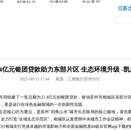
态
时政社会
交通封面
文化客厅
教育
江苏
4亿元银团贷款助力东部片区 生态环境升级 -凯
2025-08-13 17:44
来源：工商银行苏州分行
共同组建了一笔总额为22.4亿元的银团贷款，推动苏州市相城区东部片
程，更是该行在绿色金融领域的一次创新性实践。
生态核心区为重点，是苏州“四角山水”城市生态格局的核心腹地，肩负
全力打造“全域生态示范区”，相城区认真贯彻中央城市工作会议精神，
行相城支行凭借卓越的市场影响力和全面金融凯发k8娱乐官网app下载