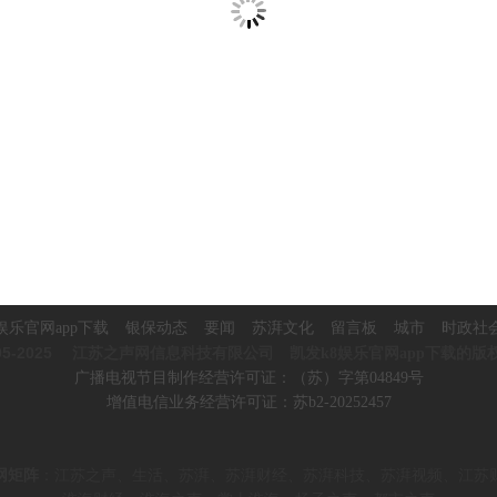
娱乐官网app下载
银保动态
要闻
苏湃文化
留言板
城市
时政社
5-2025
江苏之声网信息科技有限公司 凯发k8娱乐官网app下载的版
广播电视节目制作经营许可证：（苏）字第04849号
增值电信业务经营许可证：苏b2-20252457
网矩阵
：
江苏之声、生活、苏湃、苏湃财经、苏湃科技、苏湃视频、
江苏