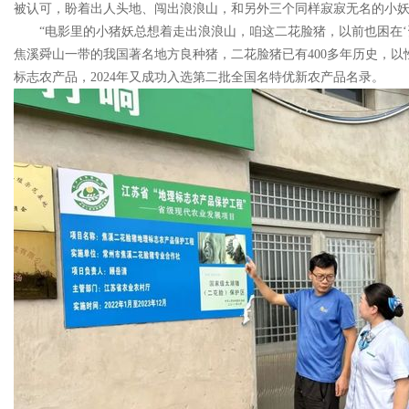
被认可，盼着出人头地、闯出浪浪山，和另外三个同样寂寂无名的小妖怪
“电影里的小猪妖总想着走出浪浪山，咱这二花脸猪，以前也困在
焦溪舜山一带的我国著名地方良种猪，二花脸猪已有400多年历史，以
标志农产品，2024年又成功入选第二批全国名特优新农产品名录。