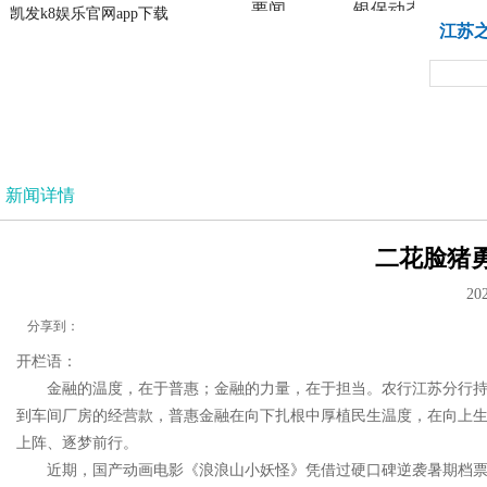
要闻
银保动态
凯发k8娱乐官网app下载
凯发k8娱乐官网app下载
江苏
法治
新闻详情
二花脸猪勇
20
分享到：
开栏语：
金融的温度，在于普惠；金融的力量，在于担当。农行江苏分行
到车间厂房的经营款，普惠金融在向下扎根中厚植民生温度，在向上生长
上阵、逐梦前行。
近期，国产动画电影《浪浪山小妖怪》凭借过硬口碑逆袭暑期档