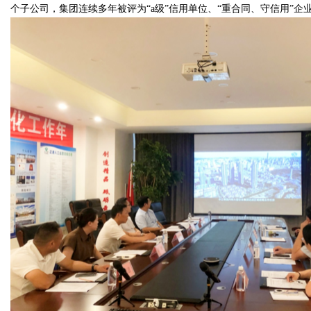
个子公司，集团连续多年被评为“a级”信用单位、“重合同、守信用”企