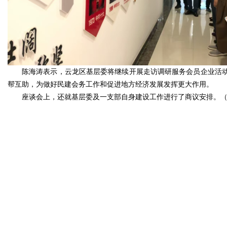
陈海涛表示，云龙区基层委将继续开展走访调研服务会员企业活
帮互助，为做好民建会务工作和促进地方经济发展发挥更大作用。
座谈会上，还就基层委及一支部自身建设工作进行了商议安排。