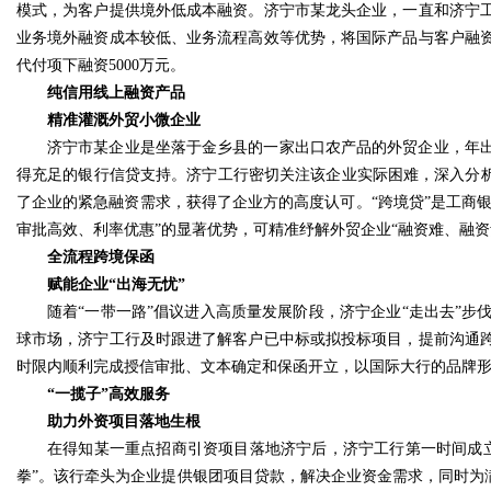
模式，为客户提供境外低成本融资。济宁市某龙头企业，一直和济宁
业务境外融资成本较低、业务流程高效等优势，将国际产品与客户融
代付项下融资5000万元。
纯信用线上融资产品
精准灌溉外贸小微企业
济宁市某企业是坐落于金乡县的一家出口农产品的外贸企业，年
得充足的银行信贷支持。济宁工行密切关注该企业实际困难，深入分析
了企业的紧急融资需求，获得了企业方的高度认可。“跨境贷”是工商
审批高效、利率优惠”的显著优势，可精准纾解外贸企业“融资难、融资
全流程跨境保函
赋能企业“出海无忧”
随着“一带一路”倡议进入高质量发展阶段，济宁企业“走出去”
球市场，济宁工行及时跟进了解客户已中标或拟投标项目，提前沟通
时限内顺利完成授信审批、文本确定和保函开立，以国际大行的品牌
“一揽子”高效服务
助力外资项目落地生根
在得知某一重点招商引资项目落地济宁后，济宁工行第一时间成
拳”。该行牵头为企业提供银团项目贷款，解决企业资金需求，同时为