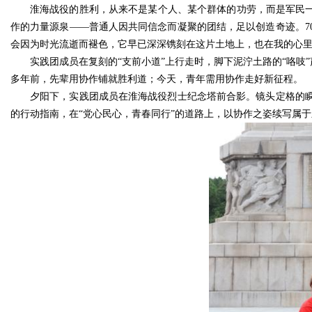
淮海战役的胜利，从来不是某个人、某个群体的功劳，而是军民一
作的力量源泉——普通人因共同信念而凝聚的团结，足以创造奇迹。7
会因为时光流逝而褪色，它早已深深镌刻在这片土地上，也在我的心
实践团成员在复刻的“支前小道”上行走时，脚下泥泞土路的“咯吱
多年前，先辈用协作铺就胜利道；今天，青年需用协作走好新征程。
夕阳下，实践团成员在淮海战役烈士纪念塔前合影。镜头定格的
的行动指南，在“党心民心，青春同行”的道路上，以协作之姿续写属于