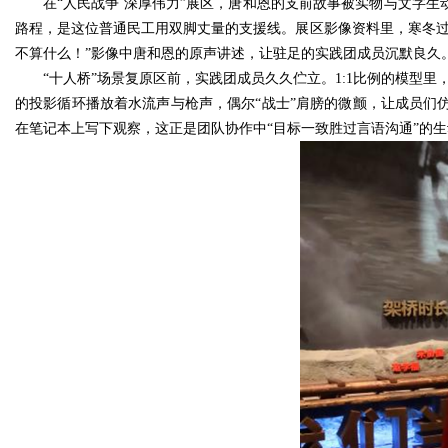
在“人民战争 深厚伟力”展区，唐和恩的支前故事被实物与文字生
路程，是这位普通民工用双脚丈量的支援线。展区影像资料里，寒冬过
不算什么！”影像中唐和恩的原声讲述，让驻足的实践团成员沉默良久
“十人桥”场景复原区前，实践团成员久久伫立。1:1比例的模型
的投影循环播放着水流声与枪声，偶尔“战士”肩膀的微颤，让成员们
在笔记本上写下观察，这正是团队协作中“目标一致胜过言语沟通”的