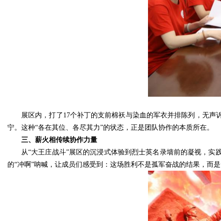
展区内，打了17个补丁的支前棉袄与染血的军衣并排陈列，无声
宁。这种“各在其位、各尽其力”的状态，正是团队协作的本质所在。
三、薪火相传续协作力量
从“大王庄战斗”展区的沉浸式体验到烈士英名录墙前的凝视，实
的“冲啊”呐喊，让成员们感受到：这场胜利不是孤军奋战的结果，而