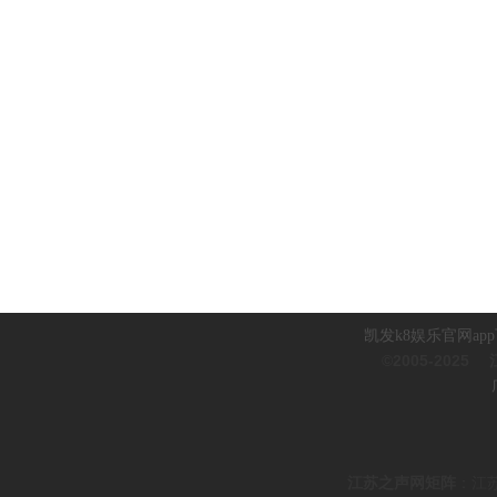
凯发k8娱乐官网ap
©2005-2025
江
江
苏之声网矩阵
：
江