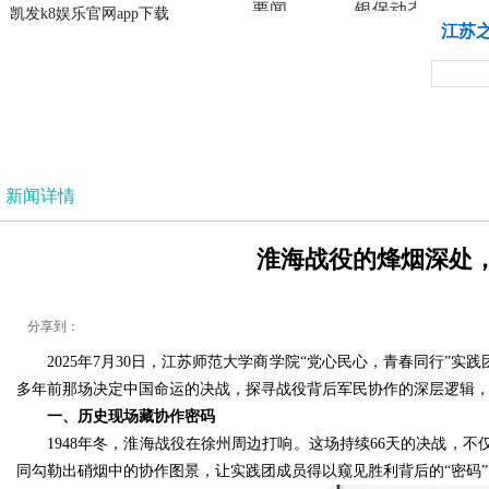
要闻
银保动态
凯发k8娱乐官网app下载
凯发k8娱乐官网app下载
江苏
法治
新闻详情
淮海战役的烽烟深处，
分享到：
2025年7月30日，江苏师范大学商学院“党心民心，青春同行
多年前那场决定中国命运的决战，探寻战役背后军民协作的深层逻辑
一、历史现场藏协作密码
1948年冬，淮海战役在徐州周边打响。这场持续66天的决战
同勾勒出硝烟中的协作图景，让实践团成员得以窥见胜利背后的“密码”