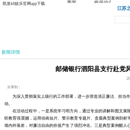
要闻
银保动态
凯发k8娱乐官网app下载
凯发k8娱乐官网app下载
江苏
法治
新闻详情
邮储银行泗阳县支行赴党风
2
分享到：
为深入贯彻落实上级行的工作部署，进一步营造清正廉洁、担当作
动。
在活动过程中，一是系统学习明方向，通过专业的讲解和图文展
听教育强震撼，运用动画短片、警示教育专题片、贪腐典型案例剖析等
墙内外落差，对廉洁自由的价值产生了强烈冲击。三是典型案例醒人