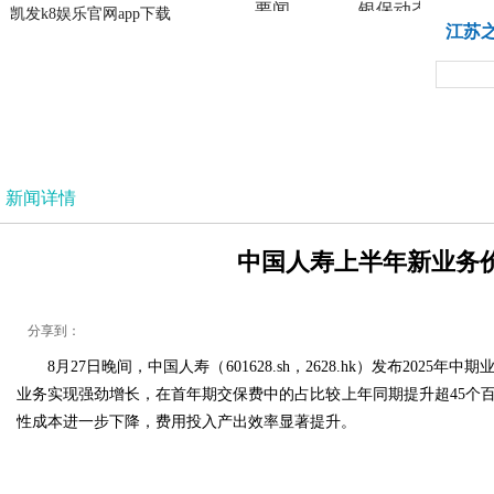
要闻
银保动态
凯发k8娱乐官网app下载
凯发k8娱乐官网app下载
江苏
法治
新闻详情
中国人寿上半年新业务价值
分享到：
8月27日晚间，中国人寿（601628.sh，2628.hk）发布20
业务实现强劲增长，在首年期交保费中的占比较上年同期提升超45个百分
性成本进一步下降，费用投入产出效率显著提升。