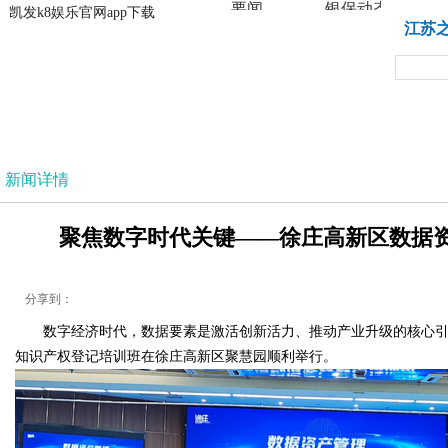
要闻
银保动态
凯发k8娱乐官网app下载
凯发k8娱乐官网app下载
江苏
法治
新闻详情
聚焦数字时代关键——徐庄高新区数据资产
分享到：
数字经济时代，数据要素是激活创新活力、推动产业升级的核心引擎
知识产权登记培训班在徐庄高新区聚慧园顺利举行。