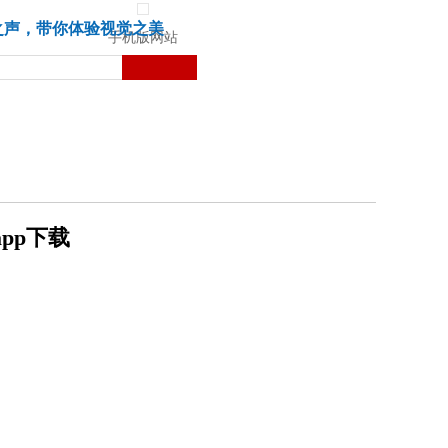
城市
健康
苏湃文化
之声，带你体验视觉之美
手机版网站
pp下载