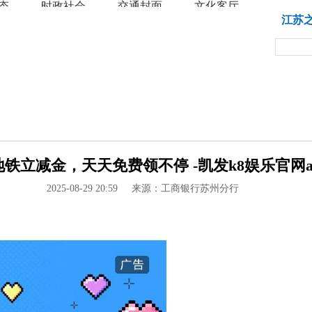
态
时政社会
交通封面
文化客厅
教育
江苏
地铁立减金，天天免费领不停 -凯发k8娱乐官网a
2025-08-29 20:59
来源：工商银行苏州分行