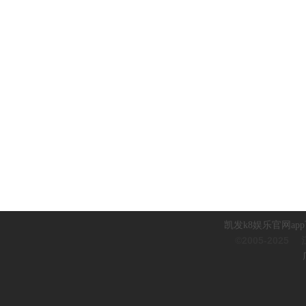
凯发k8娱乐官网ap
©2005-2025
江