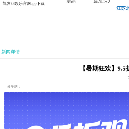
要闻
银保动态
凯发k8娱乐官网app下载
凯发k8娱乐官网app下载
江苏
法治
新闻详情
【暑期狂欢】9.5
分享到：