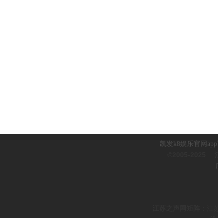
凯发k8娱乐官网ap
©2005-2025
江
江
苏之声网矩阵
：
江