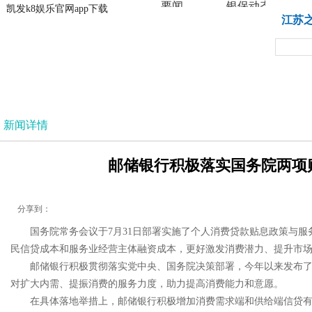
要闻
银保动态
凯发k8娱乐官网app下载
凯发k8娱乐官网app下载
江苏
法治
新闻详情
邮储银行积极落实国务院两项贴
分享到：
国务院常务会议于7月31日部署实施了个人消费贷款贴息政策与
民信贷成本和服务业经营主体融资成本，更好激发消费潜力、提升市
邮储银行积极贯彻落实党中央、国务院决策部署，今年以来发布
对扩大内需、提振消费的服务力度，助力提高消费能力和意愿。
在具体落地举措上，邮储银行积极增加消费需求端和供给端信贷