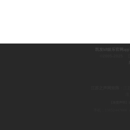
凯发k8娱乐官网ap
©2005-2025
江
江
苏之声网矩阵
：
江
淮
【免责声明】
手机：1385244766