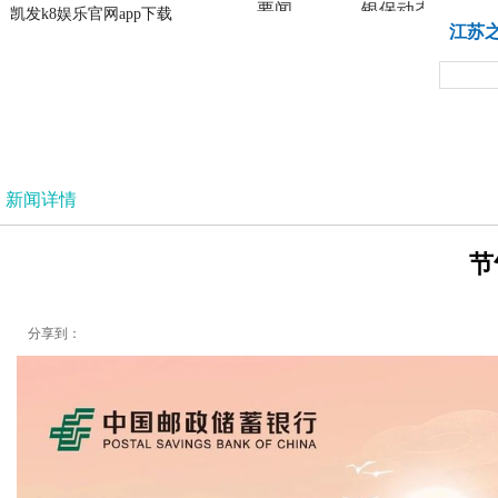
要闻
银保动态
凯发k8娱乐官网app下载
凯发k8娱乐官网app下载
江苏
法治
新闻详情
节
分享到：