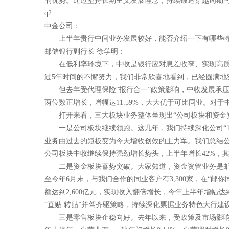
的优势。通过坚持长期主义发展理念，持续锻造穿越周期
q2
中金公司：
上半年贵行中间业务发展较好，能否介绍一下有哪些
邮储银行副行长 徐学明：
在低利率环境下，中收是银行应对息差收窄、实现高质
过5年时间的不懈努力，我们非常欣喜地看到，已经圆满地实
但去年受代理保险“报行合一”政策影响，中收发展承压
两位数正增长，增幅达11.59%，大大优于可比同业。对
打开来看，三大板块业务整体呈现出“公司板块和资金
一是公司板块继续领跑。这几年，我们持续深化公司“1 
业务由过去的短板变为今天增收创效的主力军。我们总结公
公司板块中收继续保持强劲增长势头，上半年增长42%，其
二是资金板块蓄势突破。大家知道，资金资管业务是
至今年6月末，与我们合作的同业客户有3,300家，在“邮
额达到2,600亿元，实现收入翻倍增长，今年上半年增幅达到
“直贴 转贴”并驾齐驱策略，持续深化票据业务特色大行建设
三是零售板块企稳向好。去年以来，受政策及市场影