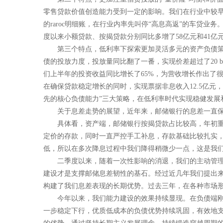
零售贷款价值创造能力受到一定的影响。我们在行业中较早
的raroc明细账，在行业内率先叫停“高息高返”的车贷
度以来小额贷款、按揭贷款分别同比多增了58亿元和41
第三个特点，低利率下探索更加灵活多元的资产负债策
债的投放力度，投放量同比翻了一番，实现价差超过了20 
们上半年的投资收益同比增长了65%，为营收增长作出了
在确保贷款稳定增长的同时，实现票据非息收入12.5亿元
先的核心负债能力”三大策略，在低利率时代实现稳健发展
关于息差走势的展望，近年来，邮储银行的息差一直保持着
具体看，资产端，邮储银行按揭贷款占比较高，年初重
定价的存款，同时一直严控手工补息，存款基础比较扎实
低，所以在多次降息过程中我们降得稍微少一点，这是我
二季度以来，随着一次性影响的消退，我们的主动管理
建设才是支撑邮储息差韧性的基石。经过近几年我们提出来的
构建了我们息差表现的长期优势。过去三年，在各种市场
今年以来，我们能力建设的效果持续显现。在负债端刚才我
一步稳定下行，优质低成本的负债优势持续巩固，有效地