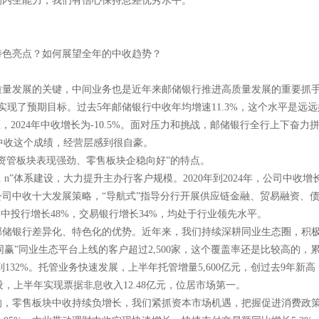
的内生能力，我们有信心保持息差优秀水平。
特色亮点？如何展望全年的中收趋势？
量发展的关键，中间业务也是近年来邮储银行推进高质量发展的重要抓手。
现了预期目标。过去5年邮储银行中收年均增速11.3%，这个水平是远
，2024年中收增长为-10.5%。面对压力和挑战，邮储银行全行上下奋
于中收这个成绩，经营层感到很自豪。
资管板块表现强劲、零售板块企稳向好”的特点。
n”体系建设，大力提升主办行客户规模。2020年到2024年，公司中收
司中收十大发展策略，“导航式”指导分行开展供应链金融、贸易融资、
中投行增长48%，交易银行增长34%，均处于行业领先水平。
邮储银行差异化、特色化的优势。近年来，我们持续深耕同业生态圈，积
你同赢”同业生态平台上线的客户超过2,500家，这个覆盖率还是比较高的
132%。托管业务快速发展，上半年托管增量5,600亿元，创过去9年新高
，上半年实现票据非息收入12.48亿元，位居市场第一。
响，零售板块中收持续负增长，我们紧抓资本市场机遇，把握促进消费政