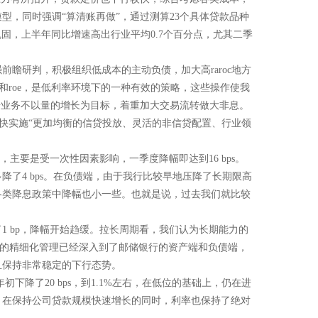
，同时强调“算清账再做”，通过测算23个具体贷款品种
巩固，上半年同比增速高出行业平均0.7个百分点，尤其二季
瞻研判，积极组织低成本的主动负债，加大高raroc地方
和roe，是低利率环境下的一种有效的策略，这些操作使我
据业务不以量的增长为目标，着重加大交易流转做大非息。
加快实施“更加均衡的信贷投放、灵活的非信贷配置、行业领
，主要是受一次性因素影响，一季度降幅即达到16 bps。
了4 bps。在负债端，由于我行比较早地压降了长期限高
各类降息政策中降幅也小一些。也就是说，过去我们就比较
 bp，降幅开始趋缓。拉长周期看，我们认为长期能力的
息差的精细化管理已经深入到了邮储银行的资产端和负债端，
且保持非常稳定的下行态势。
降了20 bps，到1.1%左右，在低位的基础上，仍在进
，在保持公司贷款规模快速增长的同时，利率也保持了绝对