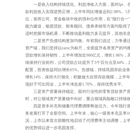
一是收入结构持续优化。利息净收入方面，面对lpr
款利息收入实现逆势正增，上半年同比增速达到2.08%。
位，发挥公司、资金板块中收的强补位作用，在“报行合一”
能力建设，银团贷款、财务顾问、债券承销等方面均取得了
适时把握市场机遇，不断推动盈利能力多元提升，其他非息收
二是资产负债结构更加均衡。年初我们说过，力争通
资产端，我们坚持以raroc为标尺，全面提升各类资产的均衡
贷款增长保持韧性，上半年增加近900亿元，增长1.86%，
续保持行业前列，公司贷款占比提升了3个百分点至44%
配置，投资收益同比增长65%。负债端，持续巩固存款业务
增长14%，保持大行领先；积极做大自营存款规模，上半
现好于可比同业，上半年净息差1.70%，保持优秀水平。
三是资产质量保持稳定。面对行业性的零售贷款资产
时，对公领域资产质量稳中向好，重点领域风险敞口持续收敛
四是资本补充和储蓄代理费调降释放活力。今年我行首
务发展打开了全新空间。上半年末，核心一级资本充足率10
况，上市以来首次前瞻性地启动了代理费率主动调整，上半年
的优势得以进一步巩固发挥。