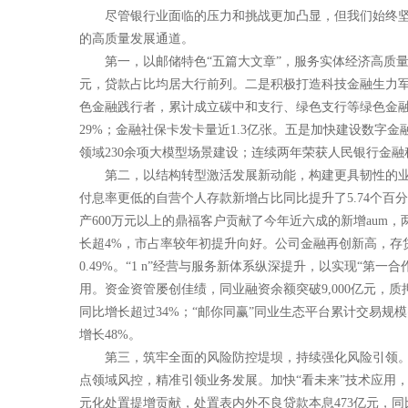
尽管银行业面临的压力和挑战更加凸显，但我们始终坚
的高质量发展通道。
第一，以邮储特色“五篇大文章”，服务实体经济高质量
元，贷款占比均居大行前列。二是积极打造科技金融生力军，
色金融践行者，累计成立碳中和支行、绿色支行等绿色金融机
29%；金融社保卡发卡量近1.3亿张。五是加快建设数字
领域230余项大模型场景建设；连续两年荣获人民银行金
第二，以结构转型激活发展新动能，构建更具韧性的
付息率更低的自营个人存款新增占比同比提升了5.74个百分
产600万元以上的鼎福客户贡献了今年近六成的新增aum
长超4%，市占率较年初提升向好。公司金融再创新高，存贷款
0.49%。“1 n”经营与服务新体系纵深提升，以实现“
用。资金资管屡创佳绩，同业融资余额突破9,000亿元，质
同比增长超过34%；“邮你同赢”同业生态平台累计交易规模
增长48%。
第三，筑牢全面的风险防控堤坝，持续强化风险引领
点领域风控，精准引领业务发展。加快“看未来”技术应用，
元化处置提增贡献，处置表内外不良贷款本息473亿元，同