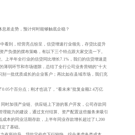
整体息差走势，预计何时能够触底企稳？
料中看到，经营亮点纷呈，信贷增速行业领先，存贷比提升
我们资产负债的摆布策略，有以下三个特点跟大家交流一下。
上半年全行业的信贷同比增长7.1%，我们的信贷增速是
分的薄弱环节和市场缝隙，总结了全行公司业务营销的“十大
准识别一批优质成长的企业客户；再比如在县域市场，我们充
0.05个百分点；刚才也说了，“看未来”批复金额2.4万亿
，同时加强产业链、供应链上下游的客户开发，公司存款同
进财富管理能力的建设，通过支付结算、资产配置这些服务来吸引
低成本的同业活期存款，上半年同业存款增长超过了1,200
奠定了基础。
压力有所抬升，贷款定价也下行较快，综合考虑各类成本，