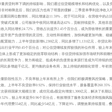
、存量房贷利率下调的持续影响，我们通过信贷规模增长和结构优化，以及
5月非对称降息后，我们的压力也有了明显的缓解，二季度单季利息净收入环
后重回两位数增长，同比增速达11.59%，优于可比同业，在营收中的占比
突破式发展，公司板块中收同比增速高达42%，贡献持续提升。其他非
入同比增长24.72%，营收占比提升2.45个百分点，成为营收增长的重
过提升资产负债管理的灵活性、主动性和前瞻性，加快构建更加均衡、稳
配置能力，上半年贷款新增6,230亿元，同比多增了1,131亿元，存贷比和
高出行业平均0.45个百分点；对公信贷继续发挥较强的补位作用，较上年末增加
，总体上形成了更加稳定的批零联动结构；非信贷持续加强市场研判和前
的长期竞争力，努力将稳定、低成本的负债资金来源打造成为可持续的优势
年同比多增超千亿元。更均衡的业务布局，加上持续的精细化管理，年初
质量阶段性压力，不良率较上年末有所上升，但我们积极调整风控策略，
。上半年不良贷款率0.92%，保持行业较优水平，拨备覆盖率260.35
次获得国家大规模注资，成功完成a股定向增发1,300亿元，解决了长期
.52%，较上年末提升0.96个百分点，有效增强了服务实体经济和抵御
代理费554亿元，同比减少54亿元，下降近9%，调整效果持续显现，叠