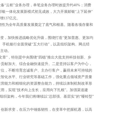
“云柜”业务办理，单笔业务办理时效提升约40%；消费
邮银一体化发展新模式初见成效，大力开展邮银“上下延伸”
137亿元。
强大韧性为全年高质量发展奠定了底气和根基。随着各项存量和
求变，加快推进战略优化升级，围绕打造“更加普惠、更加均
、手机银行全面突破“五大行动”，以及组织架构、网点经
得主动。
章”，特别是中央围绕“四稳”推出大批支持科技创新、乡
务贡献加大、综合金融快速提升。二是坚持以客户为中心，
首位，不断培育忠诚客户、主办行客户，赢得未来可持续的
数智化水平、行业研究等基础工作，强化重点领域资产质量
运营能力和精细化的资源整合能力，持续以体制机制改革形
用，实现“技术向上生长，应用向下扎根”。加强渠道建
组织架构，今年我们将继续以“总部强、基层实”的“哑铃型”
、创新求变，在压力中锤炼韧性，在变革中把握机遇，以高