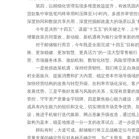
第四，以精细化管理实现多维度效益提升，有效巩固内
贷款集中审批笔均终审用时压降至3小时内。多措并举管控
深度协同和数据共享共用，深度挖掘邮政庞大的场景以及“村
今年是决胜“十四五”、谋篇“十五五”的关键之年，上
增量政策共同显效，新动能、新机遇将为银行业带来新的
对于邮储银行而言，今年既是全面完成“十四五”目标
衡、更加稳健、更加智慧、更具活力”的一流大型零售银行
营、市场服务体系、激励机制、数智化转型、风险管理体系
一是抢抓政策机遇，保持经营韧性。我们将立足自身战
村全面振兴、提振消费和扩大内需、稳定资本市场等领域
加快经营结构的改善与转型升级。在利率市场化深化、客
发展优势。三是平衡好发展与风险的关系，实现有质量的
管控，守牢资产质量金字招牌。四是聚焦核心能力建设，
成具有内生能力的组织和文化，切实增强市场竞争优势。加
设，推进手机银行迭代焕新、网点形象升级改造，通过线上“
架构为蓝本，稳妥地推进一分一支的改革试点，进一步提
耕耘有时，大道可成。邮储银行将立足战略定位与资
质量发展的确定性应对各种不确定性，为广大股东、客户