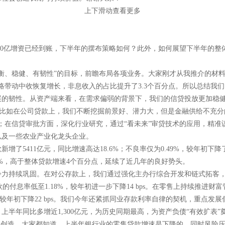
上下滑动查看更多
300亿增资已经到账，下半年的摆布策略如何？此外，如何展望下半年的
衡、稳健、有韧性”的目标，前瞻布局各项业务。大家刚才从我推介的材
的策略带动中收恢复增长，非息收入的占比提升了3.3个百分点。所以总结
的韧性。从资产端来看，在需求偏弱的背景下，我们的信贷投放更加稳健。
力：比如在公司贷款上，我们不断挖掘前景好、潜力大，但是金融供给不充
；在信贷审批方面，深化行业研究，通过“看未来”审贷技术的应用，精
以及一些农业产业化龙头企业。
5411亿元，同比增速高达18.6%；不良率仅为0.49%，较年初下降了
4%，高于整体贷款增速4个百分点，延续了近几年的良好势头。
争力持续巩固。在对公存款上，我们通过强化主办行综合开发和链式拓客
存款的付息率低至1.18%，较年初进一步下降14 bps。在零售上持续推
，较年初下降22 bps。我们今年还紧抓同业存款利率自律的契机，重点发展
半年同比多增近1,300亿元，为历史同期最高，为资产负债“有效扩表”
值创造。大家都知道，上半年银行业的零售贷款增速是下降的，同时风险