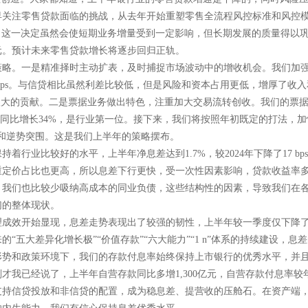
关注零售贷款面临的挑战，从去年开始重塑零售全流程风控标准和风控模型
业务。这一决定虽然会使短期业务增量受到一定影响，但长期发展的质量得以
亿元。预计未来零售贷款增长将逐步回归正轨。
略。一是精准择时主动扩表，及时捕捉市场波动中的增收机会。我们加强前
bps。与信贷相比虽然利差比较低，但是风险和资本占用更低，增厚了收入
很大的贡献。二是票据业务做出特色，注重加大交易流转创收。我们的票
，同比增长34%，是行业第一位。接下来，我们将按照年初既定的打法，
和逆势突围。这是我们上半年的策略摆布。
行业比较好的水平，上半年净息差达到1.7%，较2024年下降了17 bps
定价占比也更高，所以息差下行更快，受一次性因素影响，贷款收益率多降
，我们也比较少吸纳高成本的同业负债，这些结构性的因素，导致我们在
们的整体现状。
成效开始显现，息差走势表现出了较强的韧性，上半年较一季度仅下降了1
“五大差异化增长极”“价值存款”“六大能力”“1 n”体系的持续建设，
形势和政策环境下，我们的存款付息率始终保持上市银行的优秀水平，并
已经说了，上半年自营存款同比多增1,300亿元，自营存款付息率较年初下
支持信贷投放和非信贷的配置，成为稳息差、提营收的压舱石。在资产端