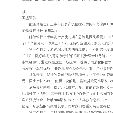
q1
国盛证券：
能否介绍贵行上半年的资产负债摆布思路？考虑到1,
邮储银行行长 刘建军：
邮储银行上半年资产负债的摆布思路是围绕着更加“均
了0.9个百分点；净息差1.7%，保持行业领先；多元化
第一个特点，通过综合能力的持续提升，不断强化发展
10.1%，良好成绩的背后源于我们不断提升综合服务能
市场缝隙”，通过挖掘这些市场缝隙，避免了同质化的竞争
分发挥下沉的优势，服务各地的优势特色产业、产业集群
具体来看，我行的公司贷款快速增长，上半年公司贷款新增了
元，同比增长261%；值得一说的是，县域贷款同比增长1
从负债端来看，稳定、低成本、多元化的存款核心竞
比增长了14.53%，高于行业平均11个百分点；而且公司
客户沉淀资金，带动aum增长9%；个人存款付息率1.23%
亿元，形成新的高效增长极。同时我们着重拓展自营存款，上
第二个特点，更加注重信贷投放的“量价险”均衡和价