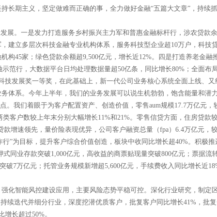
持长期主义，坚定做难而正确的事，全力做好金融“五篇大文章”，持续
发展。一是发力打造服务乡村振兴主力军和普惠金融标杆行，涉农贷款余额
建立多层次科技金融专业机构体系，服务科技型企业超10万户，科技贷款余
构45家；绿色贷款余额超9,500亿元，增长近12%。四是打造养老金
金融示范行，大数据平台日均处理数据量超50亿条，同比增长80%；全面
融科技发展奖一等奖，在此基础上，新一代公司业务核心系统全面上线、
业务体系。今年上半年，我们的业务发展可以说生机勃勃，饱含能量和潜
点。我们着眼于为客户配置资产、创造价值，零售aum规模17.7万亿元
，两类客户数较上年末分别大幅增长11%和21%。零售信贷方面，住房贷款
增速领先，量价险表现优异，公司客户融资总量（fpa）6.4万亿元，较
第一合作行”为目标，提升客户综合价值创造，板块中收同比增长超40%。积极
押式同业存款突破1,000亿元，高收益的商票贴现量突破800亿元；票据流
突破7万亿元；托管业务规模新增超5,600亿元，手续费收入同比增长近1
。强化智能风控建设应用，主要风险态势平稳可控。深化行业研究，制定
持续迭代并细分行业，深度挖潜优质客户，批复客户同比增长41%，批复金
比增长超过50%。