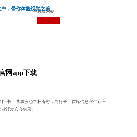
城市
健康
苏湃文化
之声，带你体验视觉之美
手机版网站
官网app下载
，副行长、董事会秘书杜春野，副行长、首席信息官牛新庄，
来业绩发布会实录。