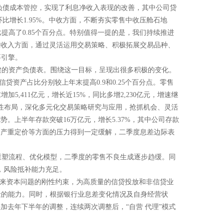
负债成本管控，实现了利息净收入表现的改善，其中公司贷
比增长1.95%。中收方面，不断夯实零售中收压舱石地
提高了0.85个百分点。特别值得一提的是，我们持续推进
息收入方面，通过灵活运用交易策略、积极拓展交易品种、
要引擎。
健的资产负债表。围绕这一目标，呈现出很多积极的变化。
信贷资产占比分别较上年末提高0.9和0.25个百分点。零售
5,411亿元，增长近15%，同比多增2,230亿元，增速继
瞻性布局，深化多元化交易策略研究与应用，抢抓机会、灵活
。上半年存款突破16万亿元，增长5.37%，其中公司存款
资产重定价等方面的压力得到一定缓解，二季度息差边际表
重塑流程、优化模型，二季度的零售不良生成逐步趋缓。同
%，风险抵补能力充足。
以来资本问题的刚性约束，为高质量的信贷投放和非信贷业
风险的能力。同时，根据银行业息差变化情况及自身经营状
加去年下半年的调整，连续两次调整后，“自营 代理”模式