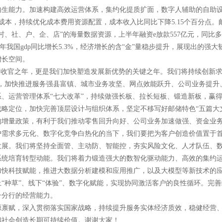
生能力。加速构建高效运营体系，集约化提质扩面，数字人辅助的自助设备
成本，持续优化成本费用资源配置，成本收入比同比下降5.15个百分点。
、社、户、企、店”的海量数据资源，上半年融资e放款557亿元，同比多增
半年我国gdp同比增长5.3%，经济增长的含“金”量稳步提升，展现出的
增长空间。
的收官之年，更是我们加快塑造发展新优势的关键之年。我们将持续创新
，加快推进服务强县富镇、城市业务攻坚、网点效能跃升、公司业务提升
、运营管理体系“七大改革”，持续做强长板、拉长短板、锻造新板，赢
略定位，加快完善顶层设计与组织体系，坚定不移写好邮储特色“五篇大文
的增量政策，有利于我们推动零售回升向好、公司业务加速做强、资金业
户需求多元化、数字化竞争白热化的当下，我们要把为客户创造价值置于
发展。我们将坚持全面管、主动防、智能控，夯实风险文化、人才队伍、
系统培育转型动能。我们将着力锻造强大的数智化驱动能力、高效的集约
快科技赋能，推进大数据分析建模和应用推广，以及大模型等新技术的应
种草”、线下“体验”、数字化赋能，实现协同激活客户的良性循环。完善
升分行的经营能力。
源禀赋，深入贯彻落实国家战略，持续提升服务实体经济质效，稳健经营
和社会创造长期可持续价值。谢谢大家！