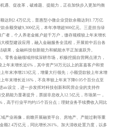
抓机遇、促改革，破难题、提能力，正在加快步入更加均衡
达到2.4万亿元，普惠型小微企业贷款余额达到1.7万亿
额突破9,300亿元，本年净增超900亿元。三是担当绿
融推广者，个人养老金账户超千万户，缴存规模较上年末增长
布局大模型建设应用，融入金融服务全流程，开展前中后台各
又结硕果，金融科技创新能力和赋能水平正加速跃升。
力。零售金融领域持续深耕市场，积极挖掘自营网点潜力，
，较上年末增长近6%，其中资产50万元以上的富嘉客户和资
较上年末净增213亿元，增量大行领先；小额贷款较上年末增
上年末增长近16%，不良率较上年末下降0.05个百分点至
推进aic设立，进一步发挥对科技创新和民营企业的支持作
转交易能力显著提升，票据非息收入12.5亿元，市场第一，
8%，高于行业平均约15个百分点；理财业务手续费收入同比
区域产业画像，前瞻开展融资平台、房地产、产能过剩等重
额2.4万亿元，同比增长261%。加大清收处置力度，以多