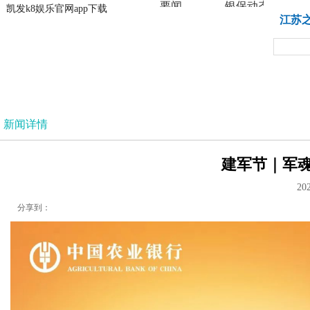
要闻
银保动态
凯发k8娱乐官网app下载
凯发k8娱乐官网app下载
江苏
法治
新闻详情
建军节｜军魂
20
分享到：