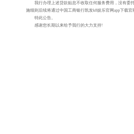
我行办理上述贷款贴息不收取任何服务费用，没有委
施细则后续将通过中国工商银行凯发k8娱乐官网app下载
特此公告。
感谢您长期以来给予我行的大力支持!