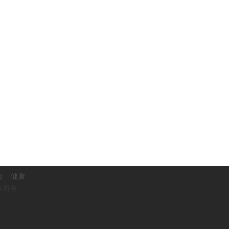
会
健康
权所有