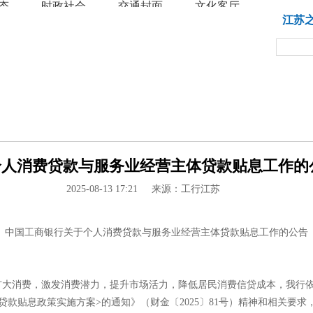
态
时政社会
交通封面
文化客厅
教育
江苏
人消费贷款与服务业经营主体贷款贴息工作的公告 
2025-08-13 17:21
来源：工行江苏
中国工商银行关于个人消费贷款与服务业经营主体贷款贴息工作的公告
大消费，激发消费潜力，提升市场活力，降低居民消费信贷成本，我行依
体贷款贴息政策实施方案>的通知》（财金〔2025〕81号）精神和相关