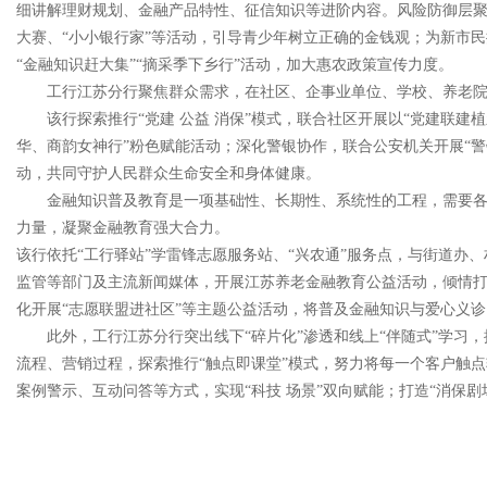
细讲解理财规划、金融产品特性、征信知识等进阶内容。风险防御层聚焦
大赛、“小小银行家”等活动，引导青少年树立正确的金钱观；为新市民
“金融知识赶大集”“摘采季下乡行”活动，加大惠农政策宣传力度。
工行江苏分行聚焦群众需求，在社区、企事业单位、学校、养老院
该行探索推行“党建 公益 消保”模式，联合社区开展以“党建联
华、商韵女神行”粉色赋能活动；深化警银协作，联合公安机关开展“警
动，共同守护人民群众生命安全和身体健康。
金融知识普及教育是一项基础性、长期性、系统性的工程，需要各
力量，凝聚金融教育强大合力。
该行依托“工行驿站”学雷锋志愿服务站、“兴农通”服务点，与街道办
监管等部门及主流新闻媒体，开展江苏养老金融教育公益活动，倾情打
化开展“志愿联盟进社区”等主题公益活动，将普及金融知识与爱心义诊
此外，工行江苏分行突出线下“碎片化”渗透和线上“伴随式”学
流程、营销过程，探索推行“触点即课堂”模式，努力将每一个客户触
案例警示、互动问答等方式，实现“科技 场景”双向赋能；打造“消保剧