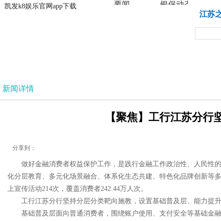
要闻
银保动态
凯发k8娱乐官网app下载
凯发k8娱乐官网app下载
江苏
法治
新闻详情
【聚焦】工行江苏分行坚
分享到：
做好金融消费者权益保护工作，是践行金融工作政治性、人民性
化分层教育、多元化场景融合、体系化生态共建、特色化品牌创新等多个
上宣传活动214次，覆盖消费者242.44万人次。
工行江苏分行坚持分层分类靶向施教，设置基础普及层、能力提升
基础普及层面向普通消费者，围绕账户使用、支付安全等基础金