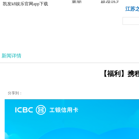
要闻
银保动态
凯发k8娱乐官网app下载
凯发k8娱乐官网app下载
江苏
法治
新闻详情
【福利】携程
分享到：