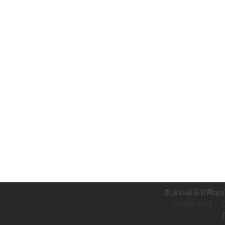
凯发k8娱乐官网ap
©2005-2025
江