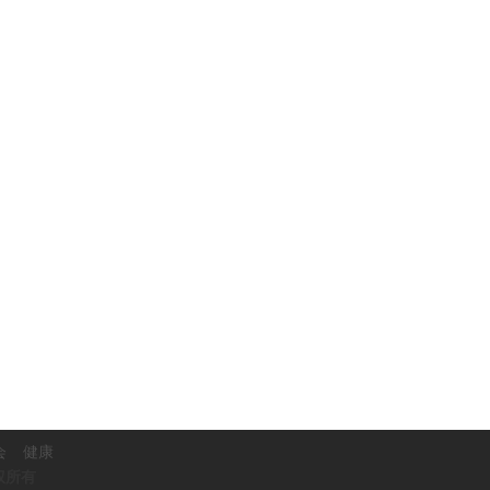
会
健康
权所有