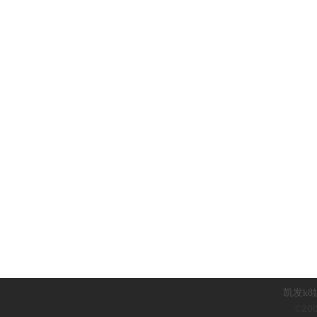
凯发k8
©200