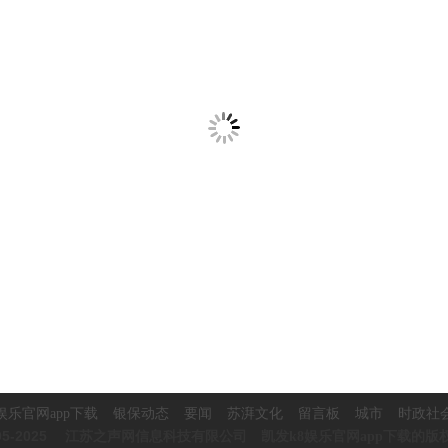
娱乐官网app下载
银保动态
要闻
苏湃文化
留言板
城市
时政社
5-2025
江苏之声网信息科技有限公司 凯发k8娱乐官网app下载的版