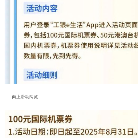
向上滑动阅览