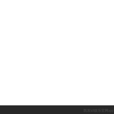
凯发k8娱乐官网ap