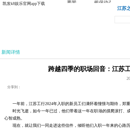
要闻
银保动态
凯发k8娱乐官网app下载
凯发k8娱乐官网app下载
江苏
法治
新闻详情
跨越四季的职场回音：江苏工行
2
分享到：
一年前，江苏工行2024年入职的新员工们满怀着憧憬与期待，郑
时光飞逝，如今一年已过，他们带着这一年在职场的摸爬滚打、成
心智成熟。
现在，就让我们一同走进这些信件，倾听他们入职一年来的心路