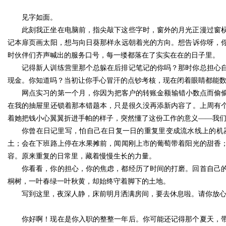
见字如面。
此刻我正坐在电脑前，指尖敲下这些字时，窗外的月光正漫过窗
记本扉页画太阳，想与向日葵那样永远朝着光的方向。想告诉你呀，
时伙伴们齐声喊出的服务口号，每一缕都落在了实实在在的日子里。
记得新人训练营里那个总躲在后排记笔记的你吗？那时你总担心
现金。你知道吗？当初让你手心冒汗的点钞考核，现在闭着眼睛都能
网点实习的第一个月，你因为把客户的转账金额输错小数点而偷偷
在我的抽屉里还锁着那本错题本，只是很久没再添新内容了。上周有
着她把钱小心翼翼折进手帕的样子，突然懂了这份工作的意义——我
你曾在日记里写，怕自己在日复一日的重复里变成流水线上的机
土；会在下班路上停在水果摊前，闻闻刚上市的葡萄带着阳光的甜香
容。原来重复的日常里，藏着慢慢生长的力量。
你看看，你的担心，你的焦虑，都经历了时间的打磨。回首自己
桐树，一叶春绿一叶秋黄，却始终守着脚下的土地。
写到这里，夜深人静，床前明月洒满房间，要去休息啦。请你放
你好啊！现在是你入职的整整一年后。你可能还记得那个夏天，