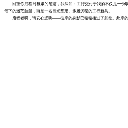
回望你启程时稚嫩的笔迹，我深知：工行交付于我的不仅是一份
笔下的迷茫航船，而是一名目光坚定、步履沉稳的工行新兵。
启程者啊，请安心远眺——彼岸的身影已稳稳接过了舵盘。此岸