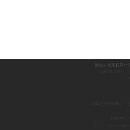
凯发k8娱乐官网ap
©2005-2025
江
江
苏之声网矩阵
：
江
淮
【免责声明】
手机：1385244766