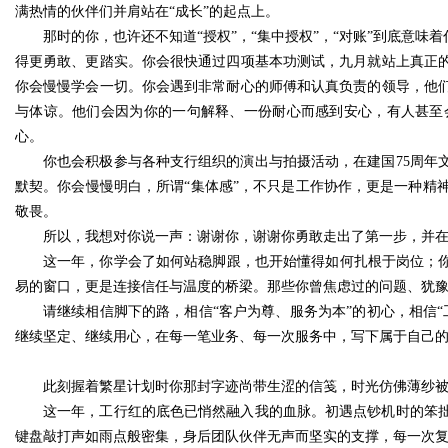
满热情的伙伴们并肩站在“成长”的起点上。
那时的你，也许还不知道“授权”，“集中授权”，“对账”到底意
得更勇敢、更踏实。你会很快通过四项基本功测试，九月就站上真正
你会慢慢学会一切。你会遇到非常耐心的师傅和认真负责的领导，他
与体谅。他们会因为你的一句解释、一份耐心而感到安心，有人甚至
心。
你也会积极参与各种支行组织的演出与拍摄活动，在建国75周年
默契。你会慢慢明白，所谓“集体感”，不只是工作协作，更是一种精
敬畏。
所以，我想对你说一声：谢谢你，谢谢你勇敢走出了第一步，并
这一年，你学会了如何站稳脚跟，也开始懂得如何扎根于岗位；你
易的窗口，更是连接信任与温度的桥梁。那些你曾焦虑过的问题、犹
请继续相信脚下的路，相信“客户为尊、服务为本”的初心，相信
继续坚定、继续用心，在每一笔业务、每一次服务中，写下属于自己
此刻握着繁星计划时你那封字迹尚带生涩的信笺，时光仿佛薄纱
这一年，工行红的底色已悄然融入我的血脉。初遇点钞机时的笨
键盘敲打声如雨点般密集，身后团队伙伴无声而坚实的支撑，每一次复