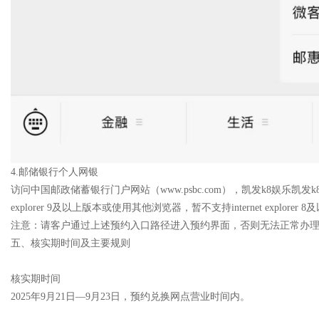
4.邮储银行个人网银
访问中国邮政储蓄银行门户网站（www.psbc.com），凯发k8娱乐凯发
explorer 9及以上版本或使用其他浏览器，暂不支持internet explorer
注意：请客户通过上述预约入口路径进入预约界面，否则无法正常办
五、核实期时间及主要规则
核实期时间
2025年9月21日—9月23日，预约兑换网点营业时间内。