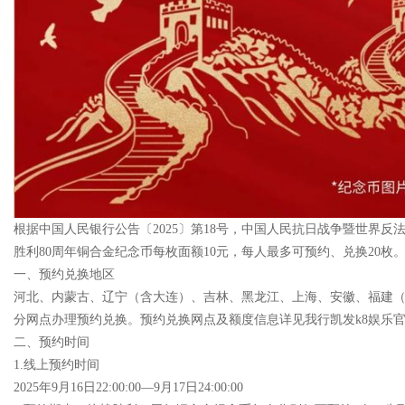
根据中国人民银行公告〔2025〕第18号，中国人民抗日战争暨世界反法
胜利80周年铜合金纪念币每枚面额10元，每人最多可预约、兑换20枚
一、预约兑换地区
河北、内蒙古、辽宁（含大连）、吉林、黑龙江、上海、安徽、福建（
分网点办理预约兑换。预约兑换网点及额度信息详见我行凯发k8娱乐官
二、预约时间
1.线上预约时间
2025年9月16日22:00:00—9月17日24:00:00