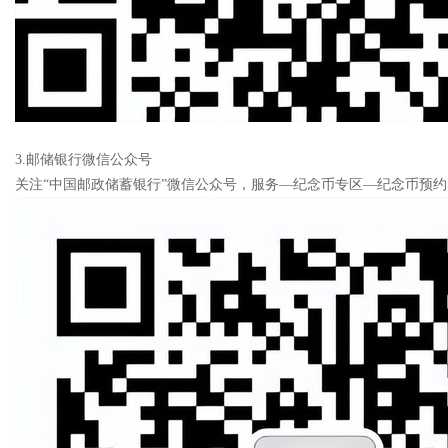
3.邮储银行微信公众号
关注“中国邮政储蓄银行”微信公众号，服务—纪念币专区—纪念币预