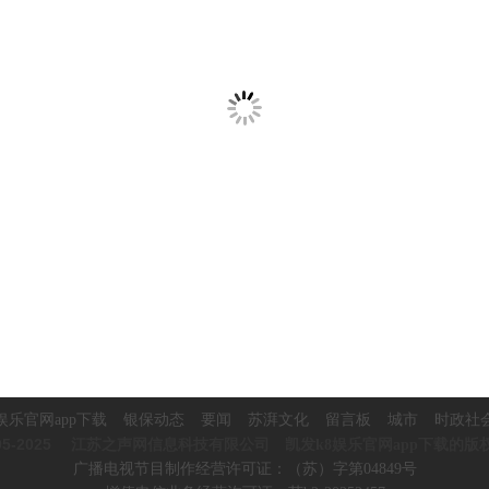
娱乐官网app下载
银保动态
要闻
苏湃文化
留言板
城市
时政社
5-2025
江苏之声网信息科技有限公司 凯发k8娱乐官网app下载的版
广播电视节目制作经营许可证：（苏）字第04849号