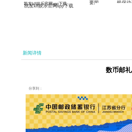
要闻
银保动
凯发k8娱乐官网app下载
凯发k8娱乐官网app下载
法治
新闻详情
数币邮礼
分享到：