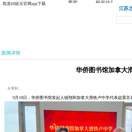
要闻
银保动态
凯发k8娱乐官网app下载
凯发k8娱乐官网app下载
江苏
法治
新闻详情
华侨图书馆加拿大滑
分享到：
9月18日，华侨图书馆发起人镇翔和加拿大滑铁卢中学代表赵晨