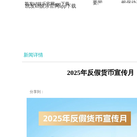
要闻
银保动
凯发k8娱乐官网app下载
凯发k8娱乐官网app下载
法治
新闻详情
2025年反假货币宣传
分享到：