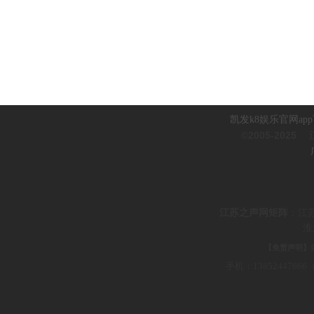
凯发k8娱乐官网ap
©2005-2025
江
江
苏之声网矩阵
：
江
淮
【免责声明】
手机：1385244766