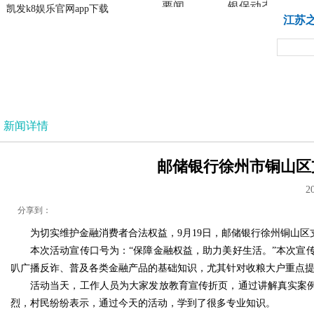
要闻
银保动态
凯发k8娱乐官网app下载
凯发k8娱乐官网app下载
江苏
法治
新闻详情
邮储银行徐州市铜山区支
2
分享到：
为切实维护金融消费者合法权益，9月19日，邮储银行徐州铜山
本次活动宣传口号为：“保障金融权益，助力美好生活。”本次宣
叭广播反诈、普及各类金融产品的基础知识，尤其针对收粮大户重点
活动当天，工作人员为大家发放教育宣传折页，通过讲解真实案例
烈，村民纷纷表示，通过今天的活动，学到了很多专业知识。