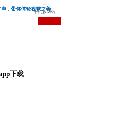
城市
健康
苏湃文化
之声，带你体验视觉之美
手机版网站
app下载