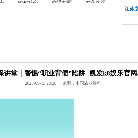
态
时政社会
交通封面
文化客厅
教育
江苏
讲堂｜警惕“职业背债”陷阱 -凯发k8娱乐官网
2025-09-15 20:28
来源：中国农业银行