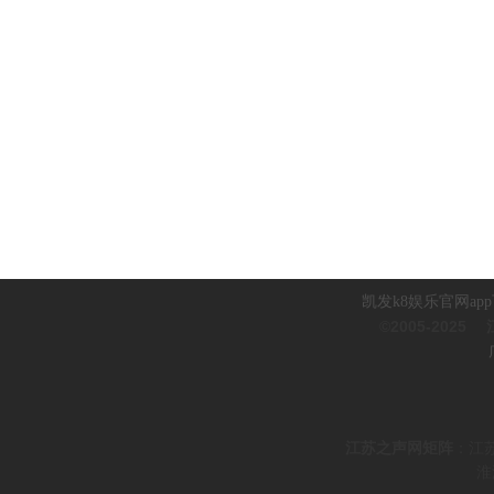
凯发k8娱乐官网ap
©2005-2025
江
江
苏之声网矩阵
：
江
淮