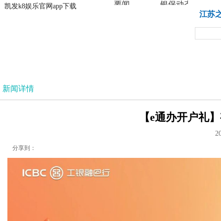
要闻
银保动态
凯发k8娱乐官网app下载
凯发k8娱乐官网app下载
江苏
法治
新闻详情
【e通办开户礼】有
2
分享到：