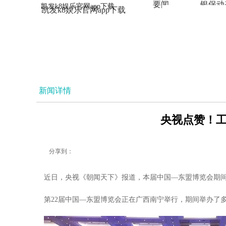
要闻
银保动
凯发k8娱乐官网app下载
凯发k8娱乐官网app下载
法治
新闻详情
央视点赞！工
分享到：
近日，央视《朝闻天下》报道，本届中国—东盟博览会期
第22届中国—东盟博览会正在广西南宁举行，期间举办了