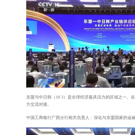
东盟与中日韩（10 3）是全球经济最具活力的区域之一
方交流对接。
中国工商银行广西分行相关负责人：深化与东盟国家的金