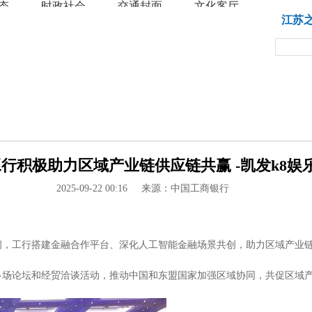
态
时政社会
交通封面
文化客厅
教育
江苏
行积极助力区域产业链供应链共赢 -凯发k8娱乐
2025-09-22 00:16
来源：中国工商银行
间，工行搭建金融合作平台、深化人工智能金融场景共创，助力区域产业
多场论坛和经贸洽谈活动，推动中国和东盟国家加强区域协同，共促区域