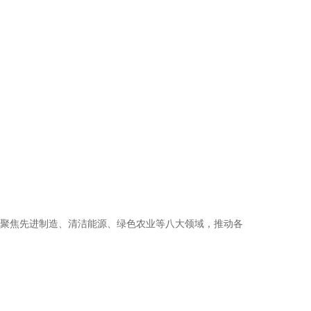
，聚焦先进制造、清洁能源、绿色农业等八大领域，推动各