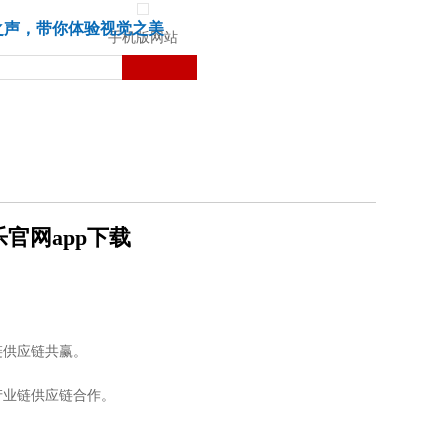
城市
健康
苏湃文化
之声，带你体验视觉之美
手机版网站
官网app下载
链供应链共赢。
产业链供应链合作。