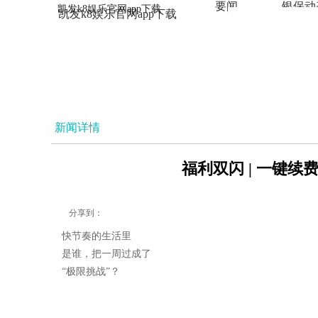
要闻
银保动
凯发k8娱乐官网app下载
凯发k8娱乐官网app下载
法治
新闻详情
福利双闪 | 一键续
分享到：
快节奏的生活里
是谁，把一周过成了
“极限挑战”？