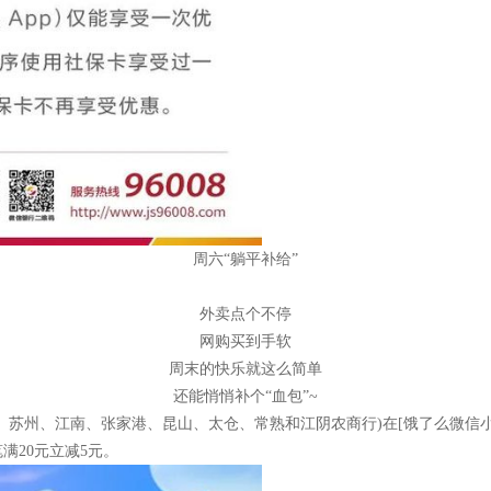
周六“躺平补给”
外卖点个不停
网购买到手软
周末的快乐就这么简单
还能悄悄补个“血包”~
苏州、江南、张家港、昆山、太仓、常熟和江阴农商行)在[饿了么微信小程序
满20元立减5元。