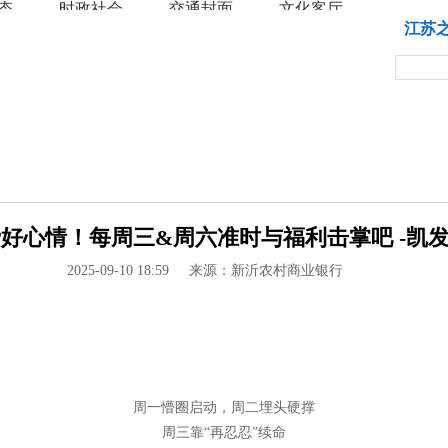
态
时政社会
交通封面
文化客厅
教育
江苏
费好心情！每周三&周六准时与福利击掌吧 -凯发
2025-09-10 18:59
来源：新沂农村商业银行
周一懵圈启动，周二埋头硬撑
周三靠“再忍忍”续命