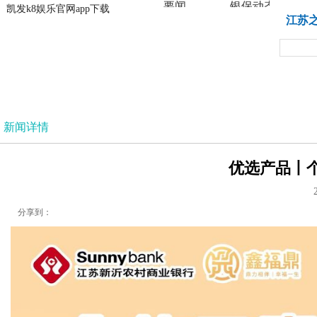
要闻
银保动态
凯发k8娱乐官网app下载
凯发k8娱乐官网app下载
江苏
法治
新闻详情
优选产品丨个
分享到：