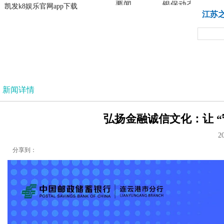
要闻
银保动态
凯发k8娱乐官网app下载
凯发k8娱乐官网app下载
江苏
法治
新闻详情
弘扬金融诚信文化：让 “
2
分享到：