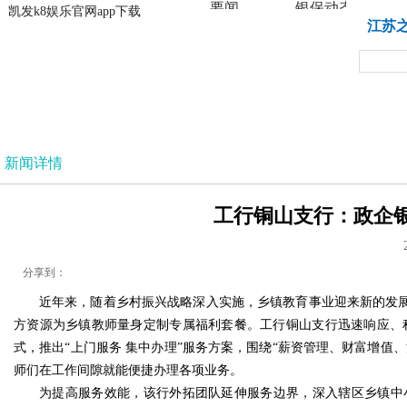
要闻
银保动态
凯发k8娱乐官网app下载
凯发k8娱乐官网app下载
江苏
法治
新闻详情
工行铜山支行：政企银联
分享到：
近年来，随着乡村振兴战略深入实施，乡镇教育事业迎来新的发展
方资源为乡镇教师量身定制专属福利套餐。工行铜山支行迅速响应、
式，推出“上门服务 集中办理”服务方案，围绕“薪资管理、财富增值
师们在工作间隙就能便捷办理各项业务。
为提高服务效能，该行外拓团队延伸服务边界，深入辖区乡镇中小