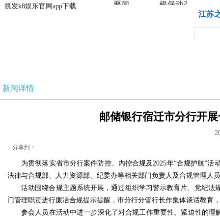
要闻
银保动态
凯发k8娱乐官网app下载
凯发k8娱乐官网app下载
江苏
法治
新闻详情
邮储银行宿迁市分行开展合
2
分享到：
为贯彻落实省市分行案件防控、内控合规及2025年“合规护航
法律与合规部、人力资源部、纪委办等相关部门负责人及合规管理人
活动围绕合规主题系统开展，通过组织学习警示教育片、党纪法
门管理职责进行廉洁合规提示提醒，市分行分管行长作集体谈话教育
参会人员在活动中进一步深化了对合规工作重要性、紧迫性的理解