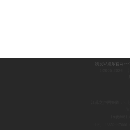
凯发k8娱乐官网ap
©2005-2026
江
江
苏之声网矩阵
：
江
淮
【免责声明】
手机：1385244766